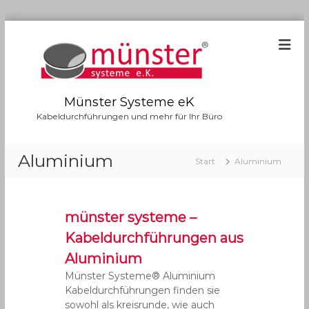
Z
u
m
I
n
h
Münster Systeme eK
a
Kabeldurchführungen und mehr für Ihr Büro
l
t
Aluminium
s
Start
Aluminium
p
r
i
n
münster systeme –
g
Kabeldurchführungen aus
e
Aluminium
n
Münster Systeme® Aluminium
Kabeldurchführungen finden sie
sowohl als kreisrunde, wie auch