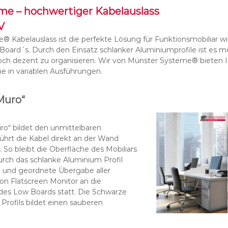
me – hochwertiger Kabelauslass
V
 Kabelauslass ist die perfekte Lösung für Funktionsmobiliar w
Board´s. Durch den Einsatz schlanker Aluminiumprofile ist es mö
och dezent zu organisieren. Wir von Münster Systeme® bieten 
 in variablen Ausführungen.
Muro“
ro“ bildet den unmittelbaren
hrt die Kabel direkt an der Wand
 So bleibt die Oberfläche des Mobiliars
rch das schlanke Aluminium Profil
e und geordnete Übergabe aller
on Flatscreen Monitor an die
des Low Boards statt. Die Schwarze
Profils bildet einen sauberen