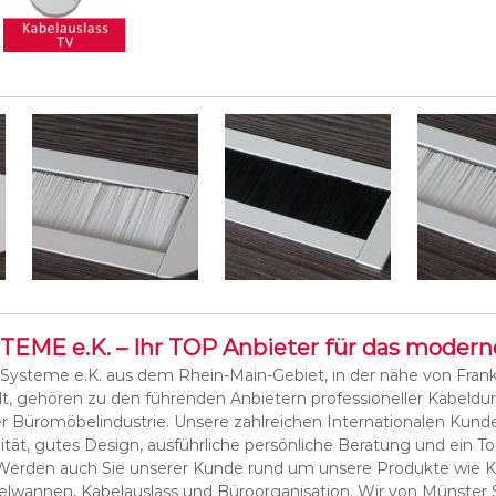
ME e.K. – Ihr TOP Anbieter für das modern
 Systeme e.K. aus dem Rhein-Main-Gebiet, in der nähe von Frank
, gehören zu den führenden Anbietern professioneller Kabeld
r Büromöbelindustrie. Unsere zahlreichen Internationalen Kund
tät, gutes Design, ausführliche persönliche Beratung und ein To
. Werden auch Sie unserer Kunde rund um unsere Produkte wie 
lwannen, Kabelauslass und Büroorganisation. Wir von Münster S