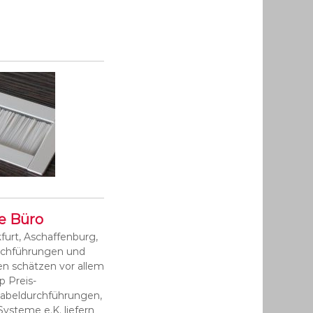
e Büro
furt, Aschaffenburg,
urchführungen und
en schätzen vor allem
p Preis-
Kabeldurchführungen,
ysteme e.K. liefern