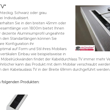
TV“
hteckig. Schwarz oder grau.
i Individualisiert.
erhalten Sie in den breiten 45mm oder
Gesamtlänge von 1800m bietet Ihnen
r dezente Aluminiumprofil ungeahnte
n den Standartlängen können Sie
are Konfiguration ihr
mal auf Form und Stil ihres Mobiliars
ertikalen Einbau wie beispielsweise in
Möbelrückwänden findet der Kabeldurchlass TV immer mehr V
hrlöcher kann das Produkt mit dem Mobiliar verschraubt werde
h den Kabelauslass TV in der Breite 69mm durchgeführt werden
n folgenden Produkten: