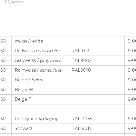
0 pieces
 60
Weiss /
white
9-0
 60
Perlweiss /
pearlwhite
RAL1013
9-0
 60
Grauweiss /
graywhite
RAL9002
9-0
 60
Reinweiss /
purewhite
RAL9010
9-0
 60
Beige /
beige
9-0
 60
Beige W
9-0
 60
Beige T
9-0
 60
Lichtgrau /
lightgray
RAL 7035
9-0
 60
Schwarz
RAL 9011
9-0