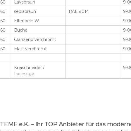
 60
Lavabraun
9-0
 60
sepiabraun
RAL 8014
9-0
 60
Elfenbein W
9-0
 60
Buche
9-0
 60
Glänzend verchromt
9-0
 60
Matt verchromt
9-0
Kreischneider /
9-0
Lochsäge
ME e.K. – Ihr TOP Anbieter für das modern