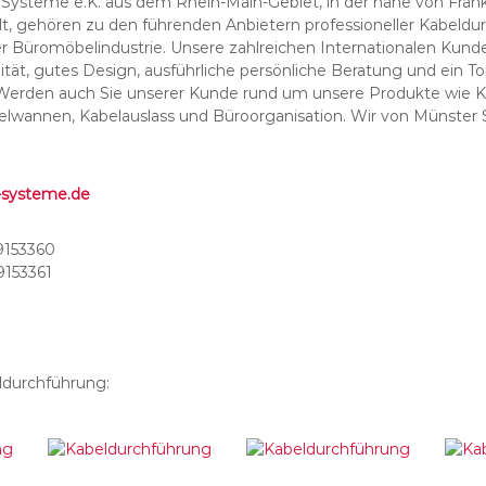
Systeme e.K. aus dem Rhein-Main-Gebiet, in der nähe von Frank
, gehören zu den führenden Anbietern professioneller Kabeld
r Büromöbelindustrie. Unsere zahlreichen Internationalen Kund
tät, gutes Design, ausführliche persönliche Beratung und ein To
. Werden auch Sie unserer Kunde rund um unsere Produkte wie 
lwannen, Kabelauslass und Büroorganisation. Wir von Münster S
-systeme.de
9153360
153361
durchführung: