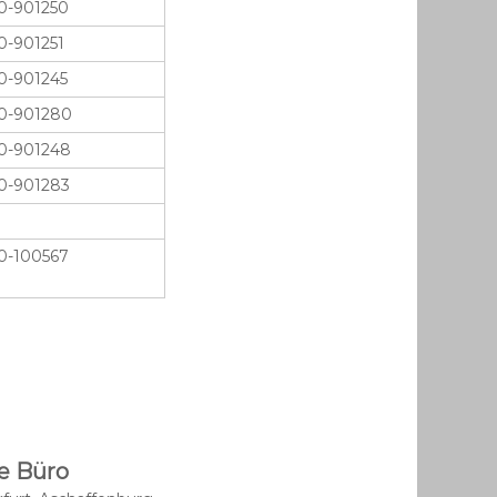
0-901250
0-901251
0-901245
0-901280
0-901248
0-901283
0-100567
e Büro